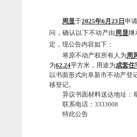
周显
于
2025
年
6
月
23
日
申
问，确认以下不动产由
周显
继
定，现公告内容如下：
将原不动产权所有人为
周
为
62.24
平方米，用途为
成套住
以书面形式向阜新市不动产登
移登记。
异议书面材料送达地址：
联系电话：
3333008
特此公告