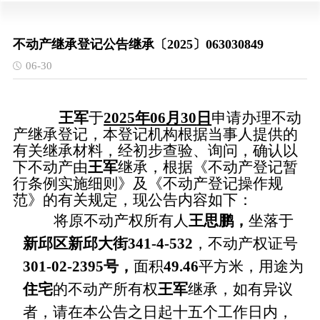
不动产继承登记公告继承〔2025〕063030849
06-30
王军
于
2025
年
06
月
30
日
申请办理不动
产继承登记，本登记机构根据当事人提供的
有关继承材料，经初步查验、询问，确认以
下不动产由
王军
继承，根据《不动产登记暂
行条例实施细则》及《不动产登记操作规
范》的有关规定，现公告内容如下：
将原不动产权所有人
王思鹏
，
坐落于
新邱区新邱大街
341-4-532
，不动
产权证号
301-02-2395
号
，
面积
49.46
平方米，用途为
住宅
的不动产所有权
王军
继承，如有异议
者，请在本公告之日起十五个工作日内，