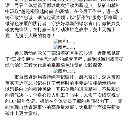
话，号召全体党员干部以此次活动为新起点，从矿山精神
中汲取“越是艰险越向前”的豪情。在今后工作中，进一步
铸牢政治忠诚，锻造过硬本领，以“新作为”服务“新格局”，
做绿色发展的践行者，守护好阜新的绿水青山；做振兴突
破的先锋队，在打赢三年行动决胜之战中，交出无愧于
党、无愧于人民的答卷！
参加活动的党员干部沿着矿区生态步道，近距离见证
了“工业伤疤”向“生态地标”的蜕变历程，感受以海州露天矿
综合治理工程为代表的阜新绿色转型的实践探索。
市自然资源局将持续牢记嘱托、感恩奋进，深入贯彻
落实习近平总书记在辽宁考察时的重要讲话和指示精神，
以昂扬向上的精神风貌、开拓创新的进取精神、不畏艰难
的勇气决心，全身心投入到工作当中，以实干实绩庆祝党
的104周年华诞。相信在全体党员干部的共同努力下，一定
能实现自然资源事业的高质量发展，为阜新全面振兴新突
破作出更大贡献。