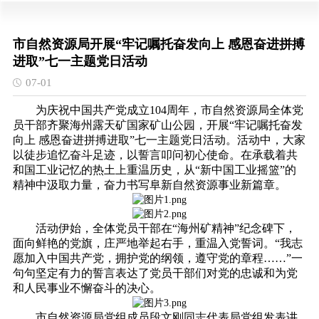
市自然资源局开展“牢记嘱托奋发向上 感恩奋进拼搏
进取”七一主题党日活动
07-01
为庆祝中国共产党成立104周年，市自然资源局全体党
员干部齐聚海州露天矿国家矿山公园，开展“牢记嘱托奋发
向上 感恩奋进拼搏进取”七一主题党日活动。活动中，大家
以徒步追忆奋斗足迹，以誓言叩问初心使命。在承载着共
和国工业记忆的热土上重温历史，从“新中国工业摇篮”的
精神中汲取力量，奋力书写阜新自然资源事业新篇章。
活动伊始，全体党员干部在“海州矿精神”纪念碑下，
面向鲜艳的党旗，庄严地举起右手，重温入党誓词。“我志
愿加入中国共产党，拥护党的纲领，遵守党的章程……”一
句句坚定有力的誓言表达了党员干部们对党的忠诚和为党
和人民事业不懈奋斗的决心。
市自然资源局党组成员段文刚同志代表局党组发表讲