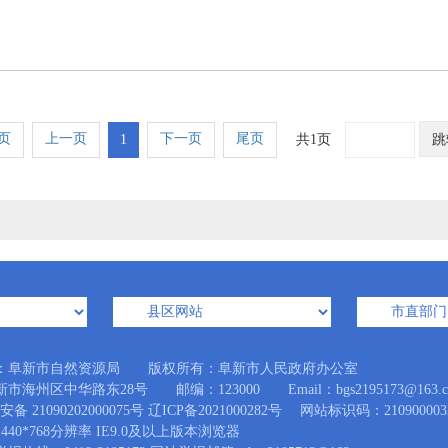
页
上一页
下一页
尾页
1
共1页
跳
：阜新市自然资源局 版权所有：阜新市人民政府办公室
市海州区中华路东28号 邮编：123000 Email：bgs2195173@163.c
备 21090202000075号
辽ICP备2021000282号
网站标识码：210900003
440*768分辨率 IE9.0及以上版本浏览器