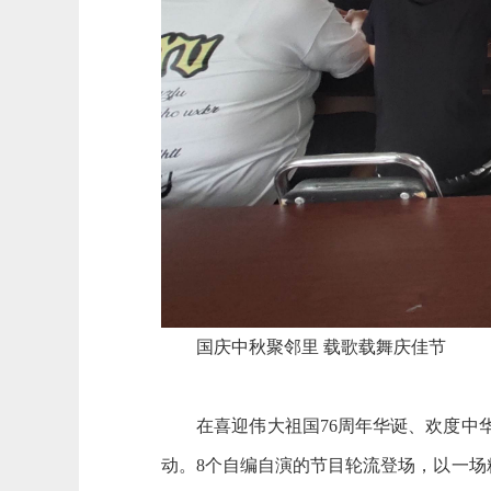
国庆中秋聚邻里 载歌载舞庆佳节
在喜迎伟大祖国76周年华诞、欢度中华民
动。8个自编自演的节目轮流登场，以一