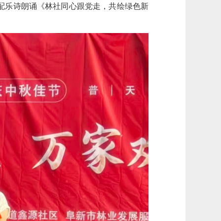
配乐诗朗诵《林社同心跟党走，共绘绿色新