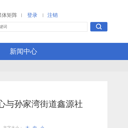
媒体矩阵
登录
注销
|
|
新闻中心
心与孙家湾街道鑫源社
文字大小：
大
中
小